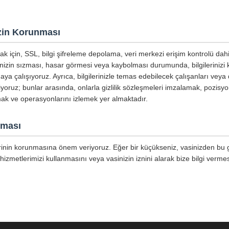
nizin Korunması
mak için, SSL, bilgi şifreleme depolama, veri merkezi erişim kontrolü dahi
inizin sızması, hasar görmesi veya kaybolması durumunda, bilgilerinizi
aya çalışıyoruz. Ayrıca, bilgilerinizle temas edebilecek çalışanları veya 
tiyoruz; bunlar arasında, onlarla gizlilik sözleşmeleri imzalamak, pozisyo
mak ve operasyonlarını izlemek yer almaktadır.
nması
lerinin korunmasına önem veriyoruz. Eğer bir küçükseniz, vasinizden bu giz
hizmetlerimizi kullanmasını veya vasinizin iznini alarak bize bilgi vermes