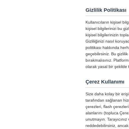
Gizlilik Politikası
Kullanıcıların kişisel b
kişisel bilgilerinizi bu g
kişisel bilgilerinizin to
Gizliliğinizi nasıl koru
politikası hakkında herha
geçebilirsiniz. Bu gizlil
bırakmalısınız. Platform
olarak yasal bir şekild
Çerez Kullanımı
Size daha kolay bir erişi
tarafından sağlanan hizm
çerezleri, flash çerezle
alanlarını (topluca Çerez
unutmayın. Tarayıcınız v
reddedebilirsiniz, ancak