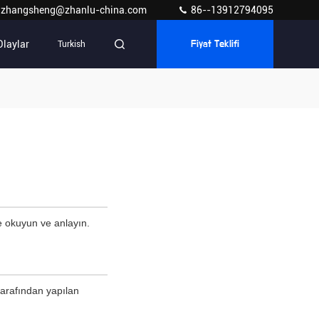
zhangsheng@zhanlu-china.com
86--13912794095
Olaylar
Turkish
Fiyat Teklifi
ce okuyun ve anlayın.
tarafından yapılan