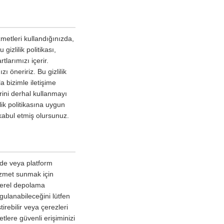
metleri kullandığınızda,
gizlilik politikası,
tlarımızı içerir.
 öneririz. Bu gizlilik
a bizimle iletişime
erini derhal kullanmayı
lik politikasına uygun
kabul etmiş olursunuz.
izde veya platform
hizmet sunmak için
 yerel depolama
ygulanabileceğini lütfen
irebilir veya çerezleri
tlere güvenli erişiminizi