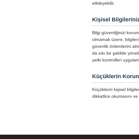
etkileyebilir.
Kişisel Bilgileri
Bilgi güvenliğinizi koru
olmamak üzere, bilgiler
güvenlik önlemlerini alm
da sıkı bir şekilde yöne
yetki kontrolleri uygula
Küçüklerin Koru
Küçüklerin kişisel bilgi
dikkatlice okumasını ve 