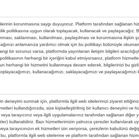
ilgilerinin korunmasına saygı duyuyoruz. Platform tarafından sağlanan hiz
izlilik politikasına uygun olarak toplayacak, kullanacak ve paylaşacağız. Bu 
planması, saklanması, kullanılması, paylaşılması ve korunmasına ilişkin şar
yacağınızı anlamanıza yardımcı olmak için bu politikayı bütünüyle okumanızı
ngi bir sorunuz varsa, platformda yayınlanan iletişim bilgileri aracılığıyl
ik politikasının herhangi bir içeriğini kabul etmiyorsanız, platform hizmetl
un herhangi bir hizmetini kullanmaya devam ederek, bilgilerinizi bu gizli
e toplayacağımızı, kullanacağımızı, saklayacağımızı ve paylaşacağımızı 
m deneyimi sunmak için, platformla ilgili web sitelerimizi ziyaret ettiğin
etleri kullandığınızda, size kişiselleştirilmiş bir kullanıcı deneyimi ve 
ri veya tarayıcınız veya ilgili uygulamalarınız tarafından sağlanan diğer
ler) kullanabiliriz. Bazı hizmetlerimizin yalnızca çerezler kullanılarak u
eya tarayıcınızın ek hizmetleri izin veriyorsa, çerezlerin kabulünü değişt
 bu, platformla ilgili web sitelerine ve platform tarafından sağlanan hizme