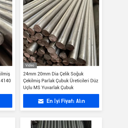
Video
lmiş
24mm 20mm Dia Çelik Soğuk
 4140
Çekilmiş Parlak Çubuk Üreticileri Düz
Uçlu MS Yuvarlak Çubuk
En İyi Fiyatı Alın