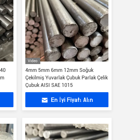
Video
140
4mm 5mm 6mm 12mm Soğuk
tm
Çekilmiş Yuvarlak Çubuk Parlak Çelik
Çubuk AISI SAE 1015
En İyi Fiyatı Alın