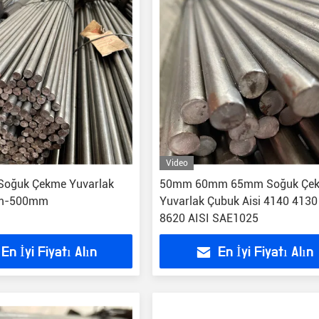
Video
Soğuk Çekme Yuvarlak
50mm 60mm 65mm Soğuk Çeki
m-500mm
Yuvarlak Çubuk Aisi 4140 4130
8620 AISI SAE1025
En İyi Fiyatı Alın
En İyi Fiyatı Alın