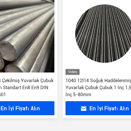
Video
k Çekilmiş Yuvarlak Çubuk
1040 12l14 Soğuk Haddelenmiş
 Standart En8 En9 DIN
Yuvarlak Çubuk Çubuk 1 İnç 1,5
401
İnç 5-80mm
En İyi Fiyatı Alın
En İyi Fiyatı Alın