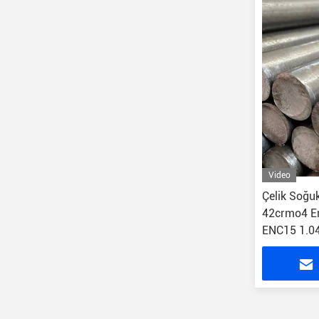
Video
Çelik Soğu
42crmo4 En
ENC15 1.0