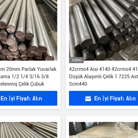
Video
 20mm Parlak Yuvarlak
42crmo4 Aisi 4140 42crmo4 4
ama 1/2 1/4 3/16 3/8
Düşük Alaşımlı Çelik 1.7225 As
elenmiş Çelik Çubuk
Scm440
En İyi Fiyatı Alın
En İyi Fiyatı Alın