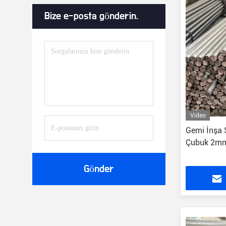
Bize e-posta gönderin.
Video
Gemi İnşa 
Çubuk 2m
Gönder