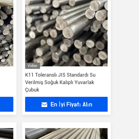
Video
K11 Toleranslı JIS Standardı Su
Verilmiş Soğuk Kalıplı Yuvarlak
Çubuk
En İyi Fiyatı Alın