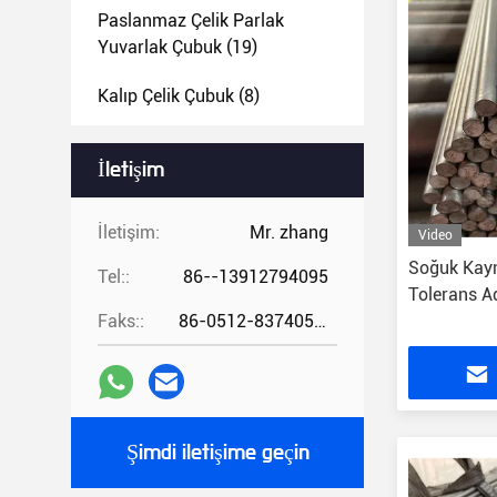
Paslanmaz Çelik Parlak
Yuvarlak Çubuk
(19)
Kalıp Çelik Çubuk
(8)
Yapısal Çelik Şekiller
(7)
İletişim
Dişli Parlak Yuvarlak Çelik
(6)
İletişim:
Mr. zhang
Video
Soğuk Kayn
Tel::
86--13912794095
Tolerans A
Faks::
86-0512-83740521
Şimdi iletişime geçin