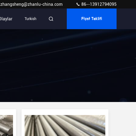
zhangsheng@zhanlu-china.com
86--13912794095
Olaylar
Turkish
Fiyat Teklifi