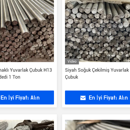
Video
aklı Yuvarlak Çubuk H13
Siyah Soğuk Çekilmiş Yuvarlak
dedi 1 Ton
Çubuk
En İyi Fiyatı Alın
En İyi Fiyatı Alın