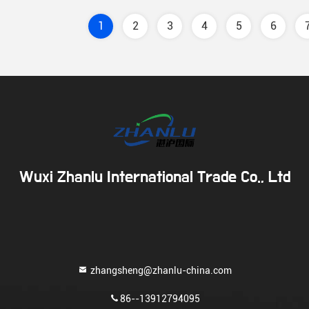
1
2
3
4
5
6
Wuxi Zhanlu International Trade Co., Ltd
zhangsheng@zhanlu-china.com
86--13912794095