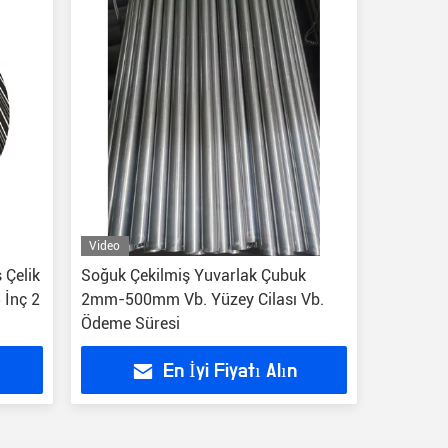
Video
 Çelik
Soğuk Çekilmiş Yuvarlak Çubuk
 İnç 2
2mm-500mm Vb. Yüzey Cilası Vb.
Ödeme Süresi
En İyi Fiyatı Alın